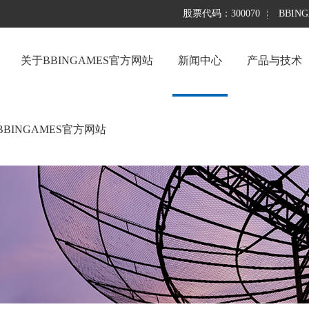
股票代码：300070
BBI
关于BBINGAMES官方网站
新闻中心
产品与技术
BBINGAMES官方网站