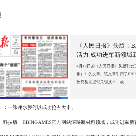
焦
《人民日报》头版
活力 成功进军新领域新赛
4月12日的《人民日报》头版刊发
步）》的文章。该文章引用了BB
攻克盐湖提锂关键技术，成
既要“顶天”又要“立地
：一张净水膜何以成功抢占大市。
发挥国家队技术企业优势
科技版：BBINGAMES官方网站深耕新材料领域，成功进军
3月23日，在2023（第二十一届）