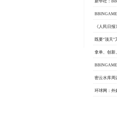
新华社
BBINGA
《人民日报》
既要“顶天”
拿单、
BBING
密云水库周
环球网