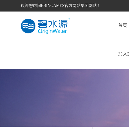
欢迎您访问BBINGAMES官方网站集团网站！
首页
加入